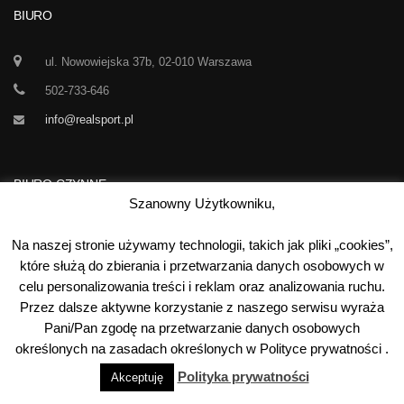
BIURO
ul. Nowowiejska 37b, 02-010 Warszawa
502-733-646
info@realsport.pl
BIURO CZYNNE
Szanowny Użytkowniku,
Korespondencja prze 24h / dobę,
Na naszej stronie używamy technologii, takich jak pliki „cookies”,
7 dni w tygodniu
które służą do zbierania i przetwarzania danych osobowych w
celu personalizowania treści i reklam oraz analizowania ruchu.
00
00
Poniedziałek-Piątek:
10
- 15
Przez dalsze aktywne korzystanie z naszego serwisu wyraża
Sobota:
kontakt telefoniczny
Pani/Pan zgodę na przetwarzanie danych osobowych
Niedziela:
nieczynne
określonych na zasadach określonych w Polityce prywatności .
Polityka prywatności
Akceptuję