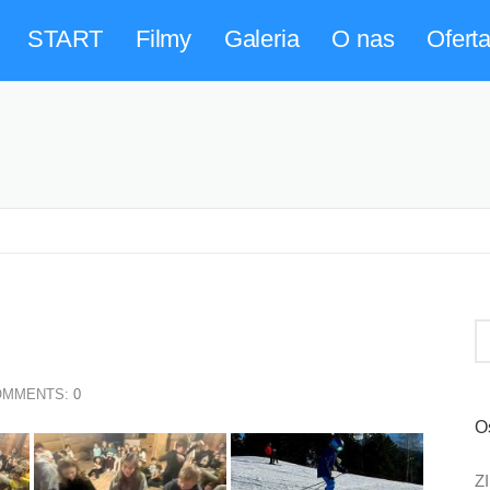
START
Filmy
Galeria
O nas
Ofert
MMENTS:
0
O
Z