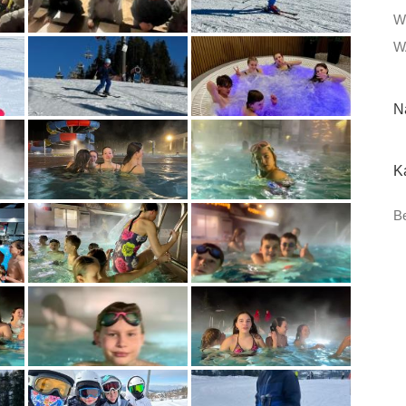
W
W
N
K
Be