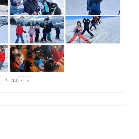
z
3
›
»