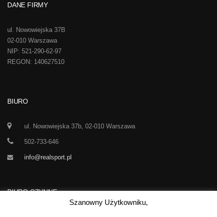
DANE FIRMY
ul. Nowowiejska 37B
02-010 Warszawa
NIP: 521-290-62-97
REGON: 140627510
BIURO
ul. Nowowiejska 37b, 02-010 Warszawa
502-733-646
info@realsport.pl
BIURO CZYNNE
Szanowny Użytkowniku,
Korespondencja prze 24h / dobę,