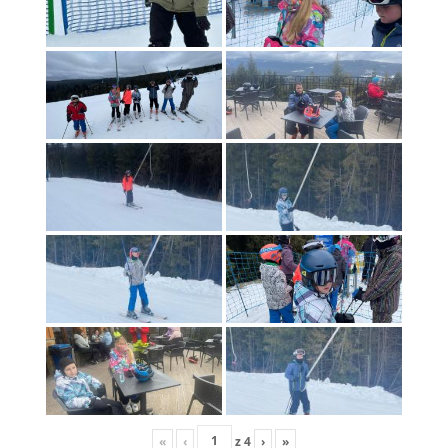
«
‹
z
4
›
»