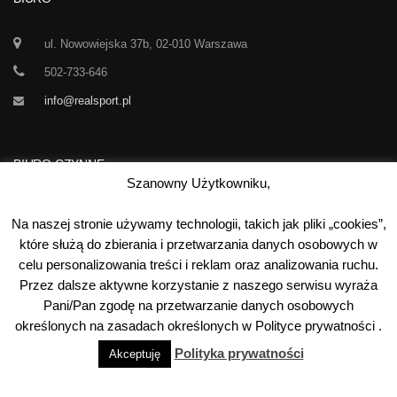
ul. Nowowiejska 37b, 02-010 Warszawa
502-733-646
info@realsport.pl
BIURO CZYNNE
Szanowny Użytkowniku,
Korespondencja prze 24h / dobę,
Na naszej stronie używamy technologii, takich jak pliki „cookies”,
7 dni w tygodniu
które służą do zbierania i przetwarzania danych osobowych w
celu personalizowania treści i reklam oraz analizowania ruchu.
00
00
Poniedziałek-Piątek:
10
- 15
Przez dalsze aktywne korzystanie z naszego serwisu wyraża
Sobota:
kontakt telefoniczny
Pani/Pan zgodę na przetwarzanie danych osobowych
Niedziela:
nieczynne
określonych na zasadach określonych w Polityce prywatności .
Polityka prywatności
Akceptuję
©
2026
Real Sport
. Wszystkie prawa zastrzeżone. Wykonanie: