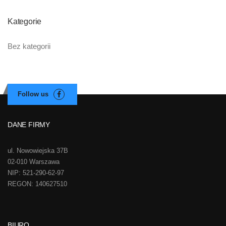
Kategorie
Bez kategorii
DANE FIRMY
ul. Nowowiejska 37B
02-010 Warszawa
NIP: 521-290-62-97
REGON: 140627510
BIURO