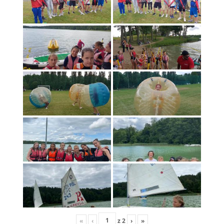
«
‹
z
2
›
»