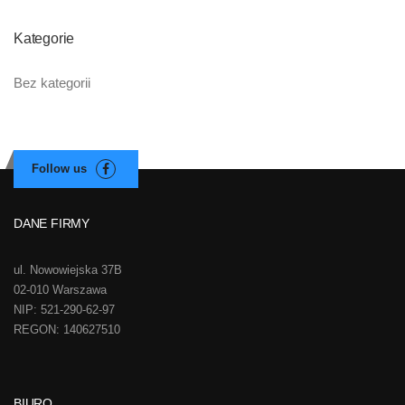
Kategorie
Bez kategorii
DANE FIRMY
ul. Nowowiejska 37B
02-010 Warszawa
NIP: 521-290-62-97
REGON: 140627510
BIURO