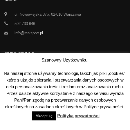
ul. Nowowiejska 37b, 02-010 Warszawa
502-733-646
info@realsport.pl
BIURO CZYNNE
Szanowny Użytkowniku,
Korespondencja prze 24h / dobę,
Na naszej stronie używamy technologii, takich jak pliki „cookies”,
7 dni w tygodniu
które służą do zbierania i przetwarzania danych osobowych w
celu personalizowania treści i reklam oraz analizowania ruchu.
00
00
Poniedziałek-Piątek:
10
- 15
Przez dalsze aktywne korzystanie z naszego serwisu wyraża
Sobota:
kontakt telefoniczny
Pani/Pan zgodę na przetwarzanie danych osobowych
Niedziela:
nieczynne
określonych na zasadach określonych w Polityce prywatności .
Polityka prywatności
Akceptuję
©
2026
Real Sport
. Wszystkie prawa zastrzeżone. Wykonanie: