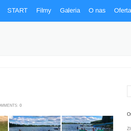
START
Filmy
Galeria
O nas
Ofert
MMENTS:
0
O
Z