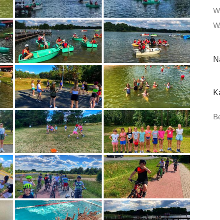
W
W
N
K
Be