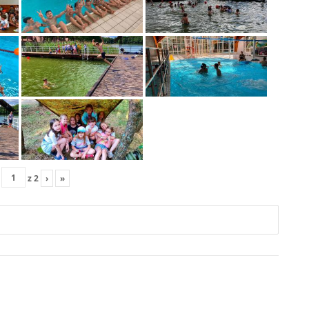
z
2
›
»