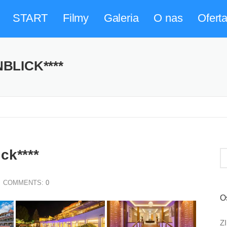
START
Filmy
Galeria
O nas
Ofert
BLICK****
ck****
COMMENTS:
0
O
Z