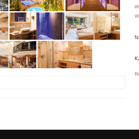
W
W
N
K
Be