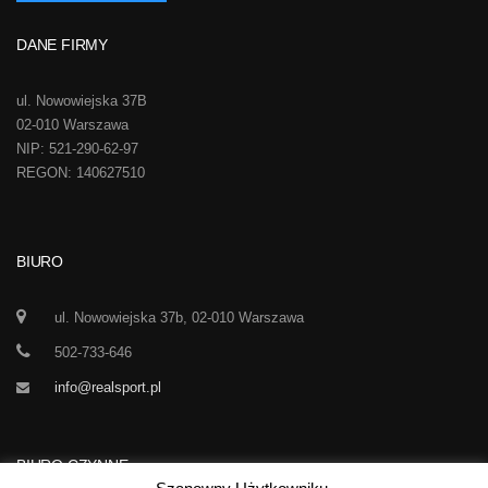
DANE FIRMY
ul. Nowowiejska 37B
02-010 Warszawa
NIP: 521-290-62-97
REGON: 140627510
BIURO
ul. Nowowiejska 37b, 02-010 Warszawa
502-733-646
info@realsport.pl
BIURO CZYNNE