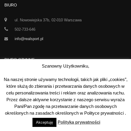
BIURO
ul. Nowowiejska 37b, 02-010 Warszawa
502-733-646
info@realsport.pl
BIURO CZYNNE
Szanowny Użytkowniku,
Korespondencja prze 24h / dobę,
Na naszej stronie używamy technologii, takich jak pliki „cookies”,
7 dni w tygodniu
które służą do zbierania i przetwarzania danych osobowych w
celu personalizowania treści i reklam oraz analizowania ruchu.
00
00
Poniedziałek-Piątek:
10
- 15
Przez dalsze aktywne korzystanie z naszego serwisu wyraża
Sobota:
kontakt telefoniczny
Pani/Pan zgodę na przetwarzanie danych osobowych
Niedziela:
nieczynne
określonych na zasadach określonych w Polityce prywatności .
Polityka prywatności
Akceptuję