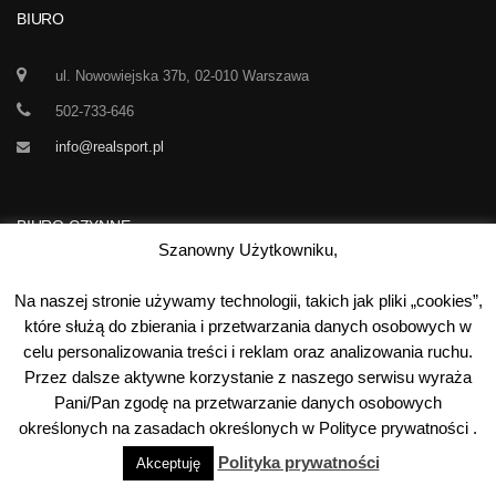
BIURO
ul. Nowowiejska 37b, 02-010 Warszawa
502-733-646
info@realsport.pl
BIURO CZYNNE
Szanowny Użytkowniku,
Korespondencja prze 24h / dobę,
Na naszej stronie używamy technologii, takich jak pliki „cookies”,
7 dni w tygodniu
które służą do zbierania i przetwarzania danych osobowych w
celu personalizowania treści i reklam oraz analizowania ruchu.
00
00
Poniedziałek-Piątek:
10
- 15
Przez dalsze aktywne korzystanie z naszego serwisu wyraża
Sobota:
kontakt telefoniczny
Pani/Pan zgodę na przetwarzanie danych osobowych
Niedziela:
nieczynne
określonych na zasadach określonych w Polityce prywatności .
Polityka prywatności
Akceptuję