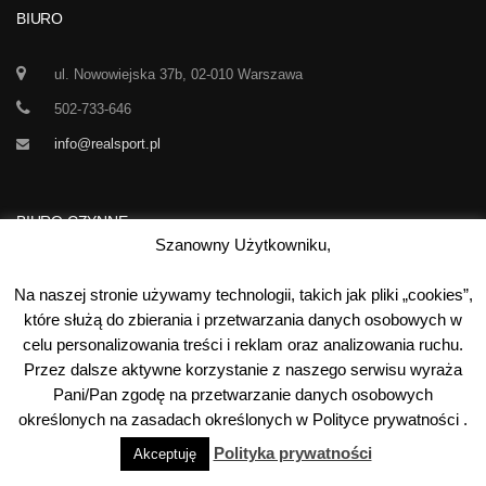
BIURO
ul. Nowowiejska 37b, 02-010 Warszawa
502-733-646
info@realsport.pl
BIURO CZYNNE
Szanowny Użytkowniku,
Korespondencja prze 24h / dobę,
Na naszej stronie używamy technologii, takich jak pliki „cookies”,
7 dni w tygodniu
które służą do zbierania i przetwarzania danych osobowych w
celu personalizowania treści i reklam oraz analizowania ruchu.
00
00
Poniedziałek-Piątek:
10
- 15
Przez dalsze aktywne korzystanie z naszego serwisu wyraża
Sobota:
kontakt telefoniczny
Pani/Pan zgodę na przetwarzanie danych osobowych
Niedziela:
nieczynne
określonych na zasadach określonych w Polityce prywatności .
Polityka prywatności
Akceptuję