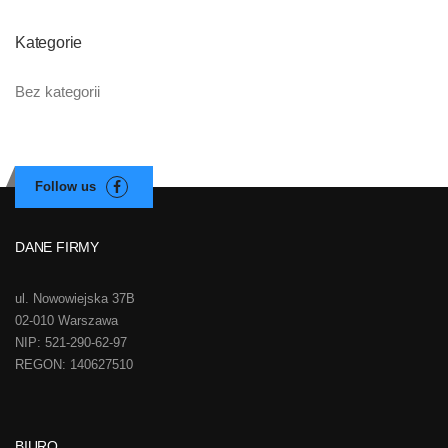
Kategorie
Bez kategorii
DANE FIRMY
ul. Nowowiejska 37B
02-010 Warszawa
NIP: 521-290-62-97
REGON: 140627510
BIURO