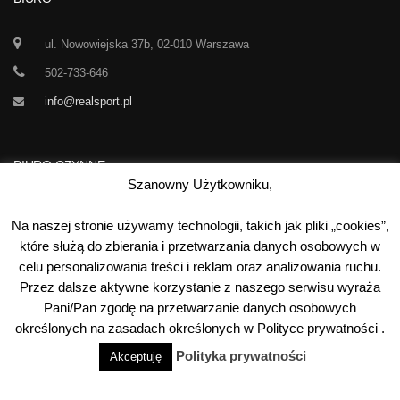
ul. Nowowiejska 37b, 02-010 Warszawa
502-733-646
info@realsport.pl
BIURO CZYNNE
Szanowny Użytkowniku,
Korespondencja prze 24h / dobę,
Na naszej stronie używamy technologii, takich jak pliki „cookies”,
7 dni w tygodniu
które służą do zbierania i przetwarzania danych osobowych w
celu personalizowania treści i reklam oraz analizowania ruchu.
00
00
Poniedziałek-Piątek:
10
- 15
Przez dalsze aktywne korzystanie z naszego serwisu wyraża
Sobota:
kontakt telefoniczny
Pani/Pan zgodę na przetwarzanie danych osobowych
Niedziela:
nieczynne
określonych na zasadach określonych w Polityce prywatności .
Polityka prywatności
Akceptuję
©
2026
Real Sport
. Wszystkie prawa zastrzeżone. Wykonanie: