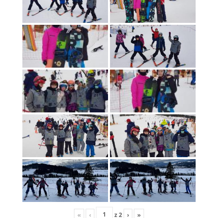
«
‹
z
2
›
»