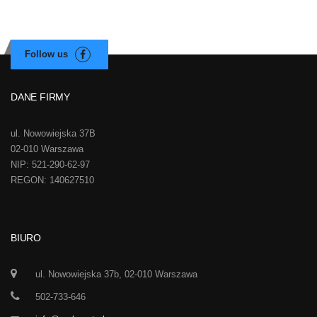
DANE FIRMY
ul. Nowowiejska 37B
02-010 Warszawa
NIP: 521-290-62-97
REGON: 140627510
BIURO
ul. Nowowiejska 37b, 02-010 Warszawa
502-733-646