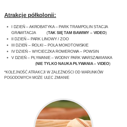
Atrakcje półkolonii:
I DZIEŃ – AKROBATYKA – PARK TRAMPOLIN STACJA
GRAWITACJA (
TAK SIĘ TAM BAWIMY – VIDEO
)
II DZIEŃ – PARK LINOWY / ZOO
III DZIEŃ – ROLKI – POLA MOKOTOWSKIE
IV DZIEŃ – WYCIECZKA ROWEROWA – POWSIN
V DZIEŃ – PŁYWANIE – WODNY PARK WARSZAWIANKA
(
NIE TYLKO NAUKA PŁYWANIA – VIDEO
)
*KOLEJNOŚĆ ATRAKCJI W ZALEŻNOŚCI OD WARUNKÓW
POGODOWYCH MOŻE ULEC ZMIANIE