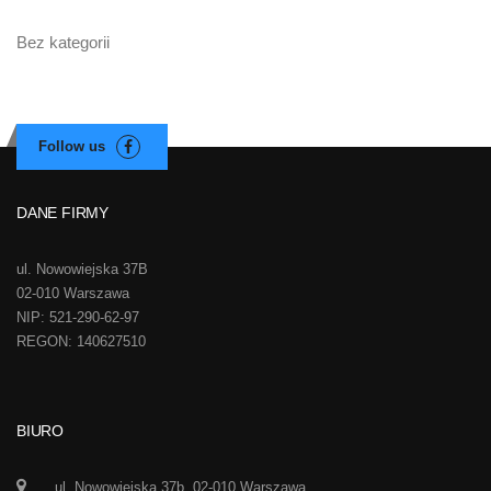
Bez kategorii
DANE FIRMY
ul. Nowowiejska 37B
02-010 Warszawa
NIP: 521-290-62-97
REGON: 140627510
BIURO
ul. Nowowiejska 37b, 02-010 Warszawa