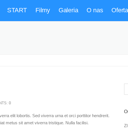
START
Filmy
Galeria
O nas
Ofert
NTS:
0
O
rra elit lobortis. Sed viverra urna et orci porttitor hendrerit.
at metus sit amet viverra tristique. Nulla facilisi.
Z