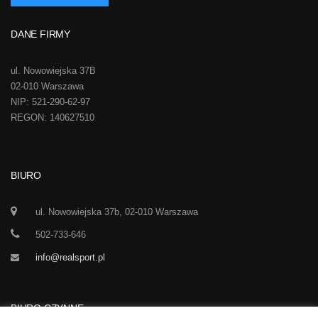
DANE FIRMY
ul. Nowowiejska 37B
02-010 Warszawa
NIP: 521-290-62-97
REGON: 140627510
BIURO
ul. Nowowiejska 37b, 02-010 Warszawa
502-733-646
info@realsport.pl
BIURO CZYNNE