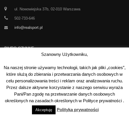
ul. Nowowiejska 37b, 02-010 Warszawa
502-733-646
info@realsport.pl
BIURO CZYNNE
Szanowny Użytkowniku,
Korespondencja prze 24h / dobę,
Na naszej stronie używamy technologii, takich jak pliki „cookies”,
7 dni w tygodniu
które służą do zbierania i przetwarzania danych osobowych w
celu personalizowania treści i reklam oraz analizowania ruchu.
00
00
Poniedziałek-Piątek:
10
- 15
Przez dalsze aktywne korzystanie z naszego serwisu wyraża
Sobota:
kontakt telefoniczny
Pani/Pan zgodę na przetwarzanie danych osobowych
Niedziela:
nieczynne
określonych na zasadach określonych w Polityce prywatności .
Polityka prywatności
Akceptuję
©
2026
Real Sport
. Wszystkie prawa zastrzeżone. Wykonanie: