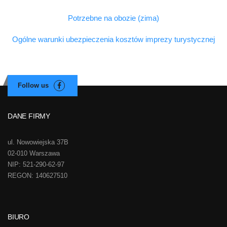
Potrzebne na obozie (zima)
Ogólne warunki ubezpieczenia kosztów imprezy turystycznej
DANE FIRMY
ul. Nowowiejska 37B
02-010 Warszawa
NIP: 521-290-62-97
REGON: 140627510
BIURO