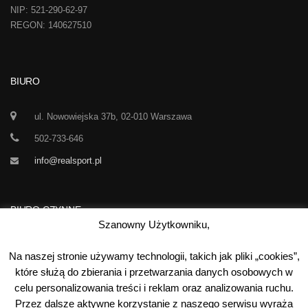
NIP: 521-290-62-97
REGON: 140627510
BIURO
ul. Nowowiejska 37b, 02-010 Warszawa
502-733-646
info@realsport.pl
BIURO CZYNNE
Szanowny Użytkowniku,
Korespondencja prze 24h / dobę,
Na naszej stronie używamy technologii, takich jak pliki „cookies”,
7 dni w tygodniu
które służą do zbierania i przetwarzania danych osobowych w
celu personalizowania treści i reklam oraz analizowania ruchu.
00
00
Poniedziałek-Piątek:
10
- 15
Przez dalsze aktywne korzystanie z naszego serwisu wyraża
Sobota:
kontakt telefoniczny