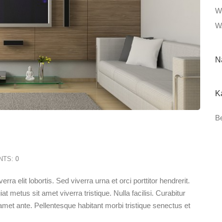
W
W
N
K
Be
NTS:
0
rra elit lobortis. Sed viverra urna et orci porttitor hendrerit.
at metus sit amet viverra tristique. Nulla facilisi. Curabitur
met ante. Pellentesque habitant morbi tristique senectus et