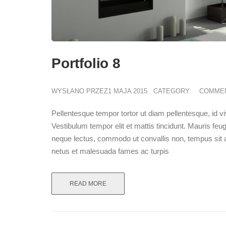
Portfolio 8
WYSŁANO PRZEZ1 MAJA 2015
CATEGORY:
COMME
Pellentesque tempor tortor ut diam pellentesque, id vive
Vestibulum tempor elit et mattis tincidunt. Mauris feugi
neque lectus, commodo ut convallis non, tempus sit a
netus et malesuada fames ac turpis
READ MORE