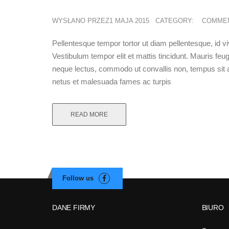
WYSŁANO PRZEZ1 MAJA 2015
CATEGORY:
COMME
Pellentesque tempor tortor ut diam pellentesque, id vive
Vestibulum tempor elit et mattis tincidunt. Mauris feugi
neque lectus, commodo ut convallis non, tempus sit a
netus et malesuada fames ac turpis
READ MORE
DANE FIRMY
BIURO