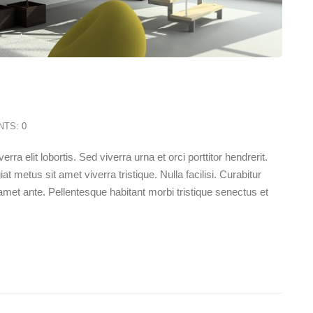
NTS:
0
rra elit lobortis. Sed viverra urna et orci porttitor hendrerit.
at metus sit amet viverra tristique. Nulla facilisi. Curabitur
met ante. Pellentesque habitant morbi tristique senectus et