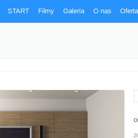
START
Filmy
Galeria
O nas
Ofert
O
Z