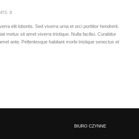
NTS:
0
rra elit lobortis. Sed viverra urna et orci porttitor hendrerit.
at metus sit amet viverra tristique. Nulla facilisi. Curabitur
met ante. Pellentesque habitant morbi tristique senectus et
BIURO CZYNNE