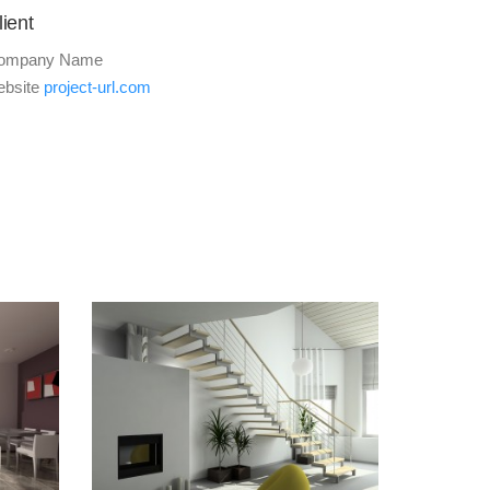
lient
ompany Name
ebsite
project-url.com