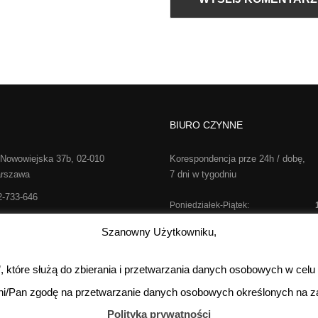
BIURO CZYNNE
 Nowowiejska 37b, 02-010
Korespondencja prze 24h / dobę,
rszawa
7 dni w tygodniu
2-733-646
Poniedziałek-Piątek:
o@realsport.pl
Sobota:
kontakt te
Szanowny Użytkowniku,
Niedziela:
s”, które służą do zbierania i przetwarzania danych osobowych w celu
ni/Pan zgodę na przetwarzanie danych osobowych określonych na za
Wykonanie:
Netidea.pl
Polityka prywatności