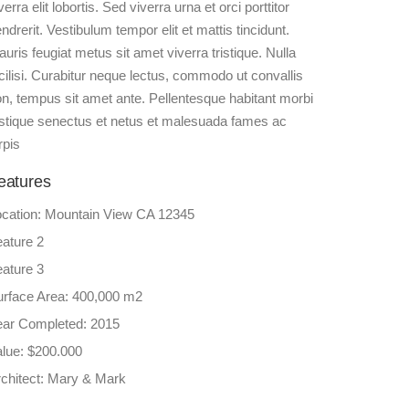
verra elit lobortis. Sed viverra urna et orci porttitor
ndrerit. Vestibulum tempor elit et mattis tincidunt.
uris feugiat metus sit amet viverra tristique. Nulla
cilisi. Curabitur neque lectus, commodo ut convallis
n, tempus sit amet ante. Pellentesque habitant morbi
istique senectus et netus et malesuada fames ac
rpis
eatures
ocation: Mountain View CA 12345
ature 2
ature 3
urface Area: 400,000 m2
ear Completed: 2015
lue: $200.000
chitect: Mary & Mark