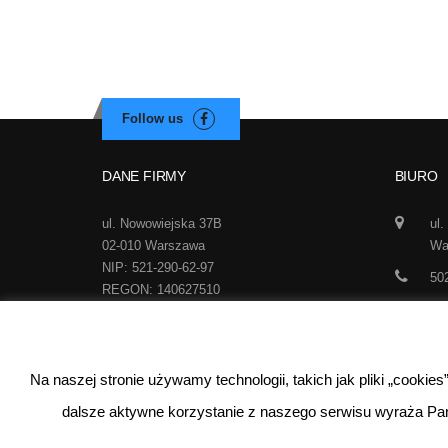
DANE FIRMY
BIURO
ul. Nowowiejska 37B
ul.
02-010 Warszawa
Wa
NIP: 521-290-62-97
50
REGON: 140627510
inf
Na naszej stronie używamy technologii, takich jak pliki „cookie
dalsze aktywne korzystanie z naszego serwisu wyraża Pa
©
2026
Real Sport
. Wszystkie prawa zastrzeżone. 