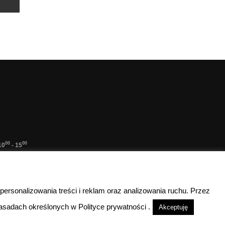
00
00
10
- 15
lefoniczny
nieczynne
 personalizowania treści i reklam oraz analizowania ruchu. Przez
sadach określonych w Polityce prywatności .
Akceptuję