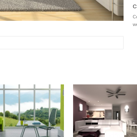
C
C
w