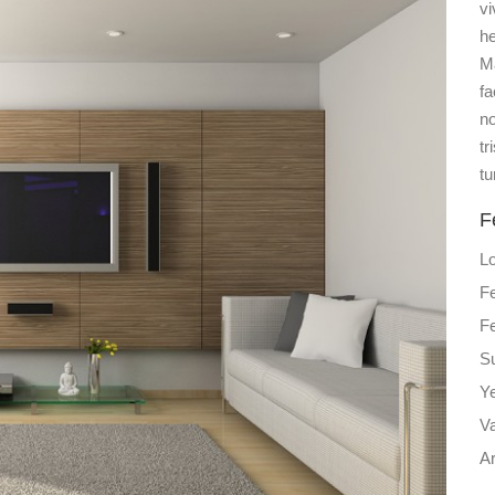
vi
he
Ma
fa
no
tr
tu
F
L
Fe
Fe
S
Y
Va
Ar