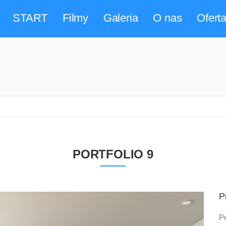
START
Filmy
Galeria
O nas
Ofert
PORTFOLIO 9
P
Pe