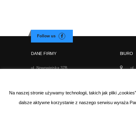
DANE FIRMY
BIURO
ul. Nowowiejska 37B
ul.
02-010 Warszawa
Wa
NIP: 521-290-62-97
50
REGON: 140627510
Na naszej stronie używamy technologii, takich jak pliki „cookie
inf
dalsze aktywne korzystanie z naszego serwisu wyraża Pa
©
2026
Real Sport
. Wszystkie prawa zastrzeżone. 