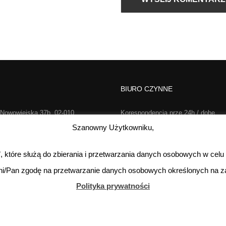
BIURO CZYNNE
 Nowowiejska 37b, 02-010
Korespondencja prze 24h / dobę,
rszawa
7 dni w tygodniu
Szanowny Użytkowniku,
2-733-646
Poniedziałek-Piątek:
s”, które służą do zbierania i przetwarzania danych osobowych w celu
o@realsport.pl
Sobota:
kontakt te
ni/Pan zgodę na przetwarzanie danych osobowych określonych na za
Niedziela:
Polityka prywatności
Wykonanie:
Netidea.pl