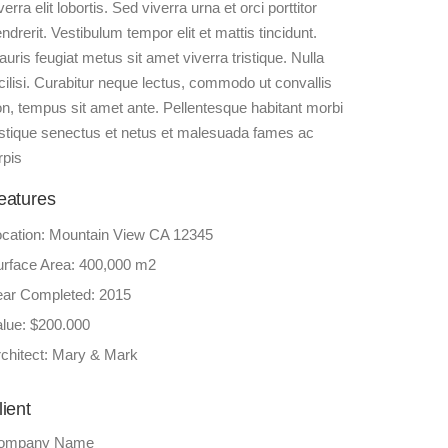
verra elit lobortis. Sed viverra urna et orci porttitor
ndrerit. Vestibulum tempor elit et mattis tincidunt.
uris feugiat metus sit amet viverra tristique. Nulla
cilisi. Curabitur neque lectus, commodo ut convallis
n, tempus sit amet ante. Pellentesque habitant morbi
istique senectus et netus et malesuada fames ac
rpis
eatures
ocation: Mountain View CA 12345
urface Area: 400,000 m2
ear Completed: 2015
lue: $200.000
chitect: Mary & Mark
lient
ompany Name