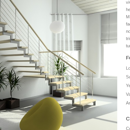
vi
he
Ma
fa
no
tr
tu
F
L
S
Y
Va
Ar
C
C