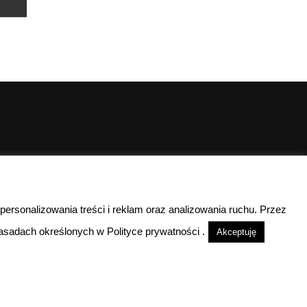
00
00
10
- 15
 personalizowania treści i reklam oraz analizowania ruchu. Przez
lefoniczny
sadach określonych w Polityce prywatności .
Akceptuję
nieczynne