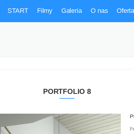
START
Filmy
Galeria
O nas
Ofert
PORTFOLIO 8
P
Pe